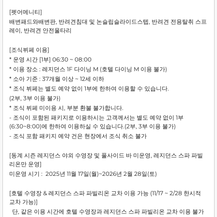
[펫어메니티]
배변패드와배변판, 반려견침대 및 논슬립슬라이드스텝, 반려견 전용탈취 스프
레이, 반려견 안전울타리
[조식뷔페 이용]
* 운영 시간 [1부] 06:30 ~ 08:00
* 이용 장소 : 레지던스 1F 다이닝 M (호텔 다이닝 M 이용 불가)
* 소아 기준 : 37개월 이상 ~ 12세 이하
* 조식 뷔페는 별도 예약 없이 1부에 한하여 이용할 수 있습니다.
(2부, 3부 이용 불가)
* 조식 뷔페 미이용 시, 부분 환불 불가합니다.
- 조식이 포함된 패키지로 이용하시는 고객께서는 별도 예약 없이 1부
(6:30~8:00)에 한하여 이용하실 수 있습니다.(2부, 3부 이용 불가)
- 조식 포함 패키지 예약 건은 현장에서 조식 취소 불가
[동계 시즌 레지던스 야외 수영장 및 풀사이드 바 미운영, 레지던스 스파 파빌
리온만 운영]
미운영 시기 : 2025년 11월 17일(월)~2026년 2월 28일(토)
[호텔 수영장 & 레지던스 스파 파빌리온 교차 이용 가능 (11/17 ~ 2/28 한시적
교차 가능)]
단, 같은 이용 시간에 호텔 수영장과 레지던스 스파 파빌리온 교차 이용 불가