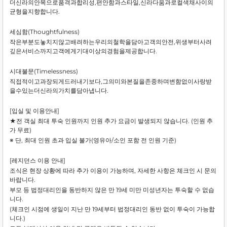
더신라의안목으로품격과합리성,편안함과스타일,신라다움과로컬색채사이의
균형을지향합니다.
세심함(Thoughtfulness)
작은부분도놓치지않고배려하는우리의철학을담아고객의안전,위생부터사려
깊은서비스까지고객에게기대이상의경험을제공합니다.
시대불문(Timelessness)
직접적이고과장되게드러내기보다,그의미와본질을존중하며변함없이사랑받
을수있는더신라의가치를담아냅니다.
[입실 및 이용안내]
★전 객실 최대 투숙 인원까지 인원 추가 요금이 발생되지 않습니다. (인원 추
가 무료)
※ 단, 최대 인원 초과 입실 불가(영유아/소인 포함 전 인원 기준)
[레지던스 이용 안내]
조식은 현장 상황에 따라 추가 이용이 가능하며, 자세한 사항은 체크인 시 문의
바랍니다.
부모 등 법정대리인을 동반하지 않은 만 19세 미만 미성년자는 투숙할 수 없습
니다.
(체크인 시점에 생일이 지난 만 19세부터 법정대리인 동반 없이 투숙이 가능합
니다.)