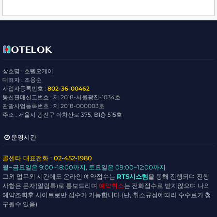
상호명 : 호텔오케이
대표자 : 조용순
사업자등록번호 :
802-36-00462
통신판매신고번호 : 제 2018-서울광진-1034호
관광사업등록번호 : 제 2018-000003호
주소 : 서울시 광진구 아차산로 375, B1층 515호
운영시간
콜센타 대표전화 : 02-452-1980
월~금요일
은 9:00~18:00까지,
토요일
은 09:00~12:00까지
그외 업무외 시간에도 온라인 예약접수는
RTS시스템
을 통해 진행되며 진행
사항은 문자(알림톡)로 통보드리며
예약취소
는 전화접수로 받지않으며 나의
예약조회후 사이트로만 접수가 가능합니다.(단, 취소규정에따라 수수료가 청
구될수 있음)