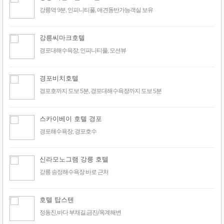
강릉역 9분, 인피니티풀, 애견동반가능객실 보유
강릉씨마크호텔
경포대해수욕장, 인피니티풀, 오션뷰
경포비치호텔
경포호까지 도보 5분, 경포대해수욕장까지 도보 5분
스카이베이 호텔 경포
경포해수욕장, 경포호수
신라모노그램 강릉 호텔
강릉 송정해수욕장 바로 근처
호텔 탑스텐
정동진,바다 부채길,금진/옥계해변