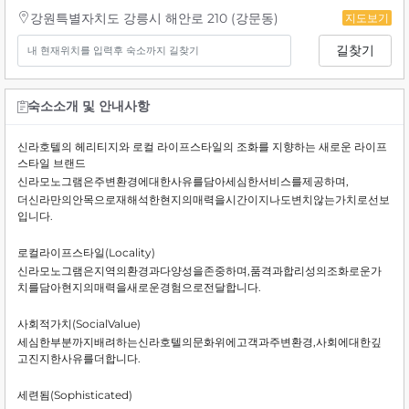
강원특별자치도 강릉시 해안로 210 (강문동)
지도보기
길찾기
숙소소개 및 안내사항
신라호텔의 헤리티지와 로컬 라이프스타일의 조화를 지향하는 새로운 라이프
스타일 브랜드
신라모노그램은주변환경에대한사유를담아세심한서비스를제공하며,
더신라만의안목으로재해석한현지의매력을시간이지나도변치않는가치로선보
입니다.
로컬라이프스타일(Locality)
신라모노그램은지역의환경과다양성을존중하며,품격과합리성의조화로운가
치를담아현지의매력을새로운경험으로전달합니다.
사회적가치(SocialValue)
세심한부분까지배려하는신라호텔의문화위에고객과주변환경,사회에대한깊
고진지한사유를더합니다.
세련됨(Sophisticated)