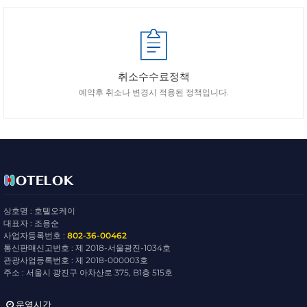
취소수수료정책
예약후 취소나 변경시 적용된 정책입니다.
상호명 : 호텔오케이
대표자 : 조용순
사업자등록번호 :
802-36-00462
통신판매신고번호 : 제 2018-서울광진-1034호
관광사업등록번호 : 제 2018-000003호
주소 : 서울시 광진구 아차산로 375, B1층 515호
운영시간