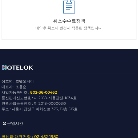
취소수수료정책
예약후 취소나 변경시 적용된 정책입니다.
상호명 : 호텔오케이
대표자 : 조용순
사업자등록번호 :
802-36-00462
통신판매신고번호 : 제 2018-서울광진-1034호
관광사업등록번호 : 제 2018-000003호
주소 : 서울시 광진구 아차산로 375, B1층 515호
운영시간
콜센타 대표전화 : 02-452-1980