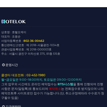
상호명 : 호텔오케이
대표자 : 조용순
사업자등록번호 :
802-36-00462
통신판매신고번호 : 제 2018-서울광진-1034호
관광사업등록번호 : 제 2018-000003호
주소 : 서울시 광진구 아차산로 375, B1층 515호
운영시간
콜센타 대표전화 : 02-452-1980
월~금요일
은 9:00~18:00까지,
토요일
은 09:00~12:00까지
그외 업무외 시간에도 온라인 예약접수는
RTS시스템
을 통해 진행되며 진행
사항은 문자(알림톡)로 통보드리며
예약취소
는 전화접수로 받지않으며 나의
예약조회후 사이트로만 접수가 가능합니다.(단, 취소규정에따라 수수료가 청
구될수 있음)
긴급연락망