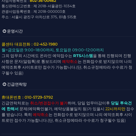
사업자등록번호 :
802-36-00462
통신판매신고번호 : 제 2018-서울광진-1034호
관광사업등록번호 : 제 2018-000003호
주소 : 서울시 광진구 아차산로 375, B1층 515호
운영시간
콜센타 대표전화 : 02-452-1980
월~금요일
은 9:00~18:00까지,
토요일
은 09:00~12:00까지
그외 업무외 시간에도 온라인 예약접수는
RTS시스템
을 통해 진행되며 진행
사항은 문자(알림톡)로 통보드리며
예약취소
는 전화접수로 받지않으며 나의
예약조회후 사이트로만 접수가 가능합니다.(단, 취소규정에따라 수수료가 청
구될수 있음)
긴급연락망
휴대폰번호 : 010-5729-5792
긴급연락처로는
취소/변경접수가 불가
하며, 당일 업무마감이후
당일 투숙건
에 한해서
문제(예약확인불가, 예약상품불일치 등)가 있을시
22시까지만
접수
를 받습니다. 특히
예약취소
는 전화접수로 받지않으며 나의 예약조회후 사이
트로만 접수가 가능합니다.(단, 취소규정에따라 수수료가 청구될수 있음)