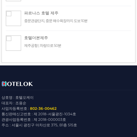
파르나스 호텔 제주
중문관광단지, 중문 해수욕장까지 도보 10분
호텔더본제주
제주공항 | 차량으로 50분
상호명 : 호텔오케이
대표자 : 조용순
사업자등록번호 :
802-36-00462
통신판매신고번호 : 제 2018-서울광진-1034호
관광사업등록번호 : 제 2018-000003호
주소 : 서울시 광진구 아차산로 375, B1층 515호