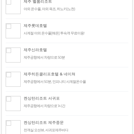
제주 벨룸리조트
야외 온수풀, 야외 욕조, 히노키(노천)
제주롯데호텔
사계절 야외 온수풀[해온] 투숙객 무료이용!
제주신라호텔
제주공항에서 차량으로 50분
제주히든클리프호텔 & 네이쳐
제주공항에서 50분, 인피니티 사계절온수풀
켄싱턴리조트 서귀포
제주공항에서 차량으로 1시간
켄싱턴리조트 제주중문
전객실 오션뷰, 서귀포제주바다