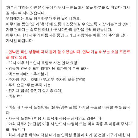
'하루시다'라는 이름은 이곳에 머무시는 분들께서 오늘 하루를 잘 쉬었다 가시
길 바라며 지어졌습니다.
우리에게는 오늘 하루하루가 귀한 날이니까요.
머무시는 동안 ‘쉼’과 ‘휴식’에 오롯이 집중하실 수 있도록 가장 기본적인 것이
가장 편하다는 슬로건 아래 하루시다만의 공간을 준비하였습니다.
하루시다에서 제주의 아름다운 풍경 그리고 사랑하는 이들과의 추억을 담아
가시길 바랍니다.
- 연박은 객실 상황에 따라 불가 할 수있습니다. 연박 가능 여부는 호텔 프론트
로 확인 요망.
- 22시 이후 체크인시 호텔로 사전 연락 요망
- 영유아 인원수 포함 최대인원 초과하여 투숙 불가
- 엑스트라베드 : 추가불가
- 주차장 위치 : 호텔 내부,외부 주차장 보유 (17대)
- 주차 요금 : 무료 주차 가능
- 전기차(급속) 충전기 설치중 (2대)
- 객실 1박
- 객실 내 자쿠지(노천탕)은 (온수/냉수 포함) 사계절 무료로 이용할 수 있습니
다
- 자쿠지(노천탕) 이용 시 입욕제 사용은 금지되고 있습니다
- 야외 자쿠지(노천탕) 이용 시 반드시 수영복 또는 의복 착용 후 이용해 주시기
를 바랍니다
- 화재 예방을 위하여 객실 내에는 인화성 물질과 화기 및 전열 기구에 대한 사