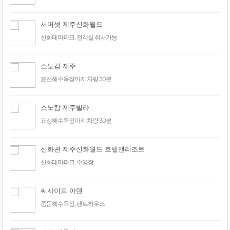
서머셋 제주신화월드
신화테마파크, 전객실 취사가능
소노캄 제주
표선해수욕장까지 차량 30분
소노캄 제주빌라
표선해수욕장까지 차량 30분
신화관 제주신화월드 호텔앤리조트
신화테마파크, 수영장
씨사이드 아덴
중문해수욕장, 펜트하우스