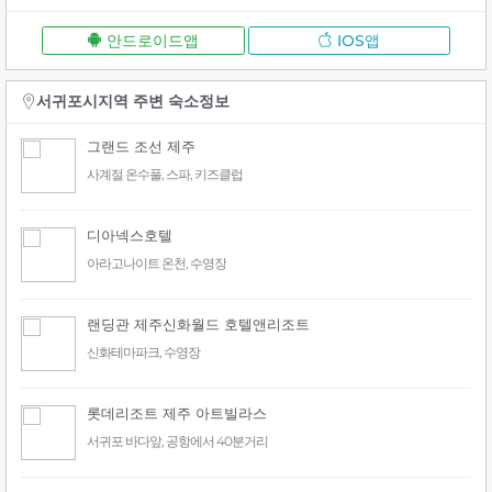
안드로이드앱
IOS앱
서귀포시지역 주변 숙소정보
그랜드 조선 제주
사계절 온수풀, 스파, 키즈클럽
디아넥스호텔
아라고나이트 온천, 수영장
랜딩관 제주신화월드 호텔앤리조트
신화테마파크, 수영장
롯데리조트 제주 아트빌라스
서귀포 바다앞, 공항에서 40분거리