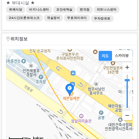
★ 부대시설 ★
뷔페식당
비지니스센타
코인세탁실
편의점
피트니스센타
24시간프론트데스크
객실정비
무료와이파이
주차장유료
위치정보
50m