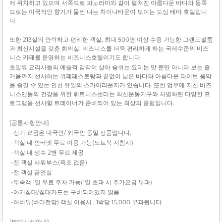
에 위치하고 있으며 서쪽으로 파노라마와 같이 펼쳐진 아름다운 바다와 동쪽
으로는 이국적인 향기가
물씬 나는 차이나타운이 보이는 도심 테마 호텔입니
다.
또한 213실의 안락하고 편리한 객실, 최대 500명 이상 수용 가능한 그랜드볼룸
과 최신시설을 갖춘 회의실, 비즈니스를 더욱 편리하게 하는 국제수준의 비즈
니스 카페를 운영하는
비즈니스호텔이기도 합니다.
초일류 요리사들의 예술적 감각이 살아 숨쉬는 요리는 맛 뿐만 아니라 보는 즐
거움까지 선사하는 뷔페레스토랑과 끝없이 넓은 바다와 아름다운 라이브 음악
을 즐길 수 있는
인천 유일의 스카이라운지가 있습니다. 또한 업무에 지친 비즈
니스맨들의 건강을 위한 휘트니스센터는 최신운동기구와 차별화된 다양한 프
로그램을 선사할 트레이너가 준비되어
있는 최상의 클럽입니다.
[공통사항안내]
-상기 요금은 내국인/ 외국인 동일 상품입니다.
-
객실 내 인터넷 무료 이용 가능(노트북 지참시)
-
객실 내 생수 2병 무료 제공
-
전 객실 샤워부스(욕조 없음)
-
전 객실 금연실
-
투숙객 1일 무료 주차 가능(1일 초과 시 추가요금 부과)
-
아기침대/침대가드는 구비되어있지 않음
-
하버뷰(바다전망) 객실 이용시 , 1박당 15,000 부과됩니다
[부대시설안내]