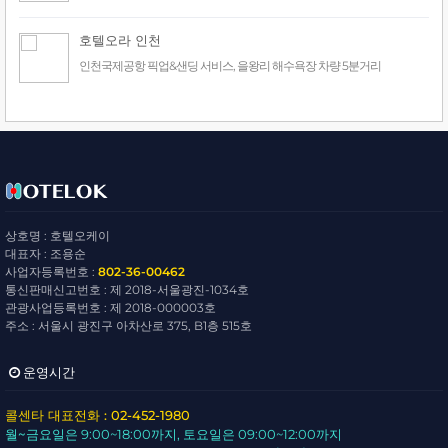
호텔오라 인천
인천국제공항 픽업&샌딩 서비스, 을왕리 해수욕장 차량 5분거리
상호명 : 호텔오케이
대표자 : 조용순
사업자등록번호 :
802-36-00462
통신판매신고번호 : 제 2018-서울광진-1034호
관광사업등록번호 : 제 2018-000003호
주소 : 서울시 광진구 아차산로 375, B1층 515호
운영시간
콜센타 대표전화 : 02-452-1980
월~금요일
은 9:00~18:00까지,
토요일
은 09:00~12:00까지