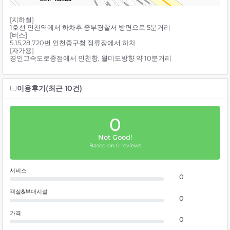
[지하철]
1호선 인천역에서 하차후 중부경찰서 방면으로 5분거리
[버스]
5,15,28,720번 인천중구청 정류장에서 하차
[자가용]
경인고속도로종점에서 인천항, 월미도방향 약 10분거리
이용후기(최근 10건)
0
Not Good!
Based on 0 reviews
서비스
0
객실&부대시설
0
가격
0