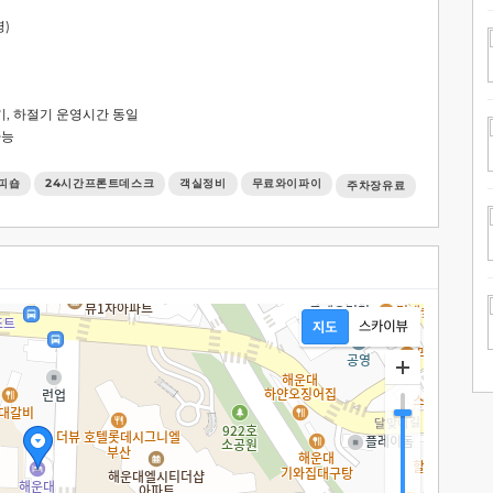
영)
/ 동절기, 하절기 운영시간 동일
가능
피숍
24시간프론트데스크
객실정비
무료와이파이
주차장유료