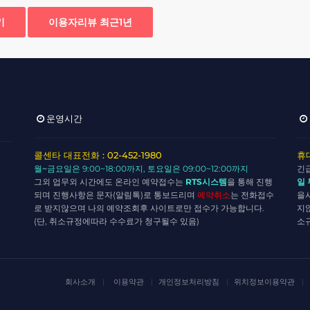
기
이용자리뷰 최근1년
운영시간
콜센타 대표전화 : 02-452-1980
휴대
월~금요일
은 9:00~18:00까지,
토요일
은 09:00~12:00까지
긴
그외 업무외 시간에도 온라인 예약접수는
RTS시스템
을 통해 진행
일
되며 진행사항은 문자(알림톡)로 통보드리며
예약취소
는 전화접수
을
로 받지않으며 나의 예약조회후 사이트로만 접수가 가능합니다.
지
(단, 취소규정에따라 수수료가 청구될수 있음)
소
회사소개
이용약관
개인정보처리방침
위치정보이용약관