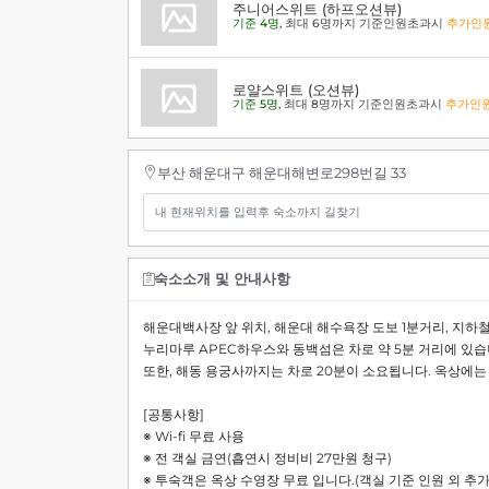
주니어스위트 (하프오션뷰)
기준 4명
, 최대 6명까지 기준인원초과시
추가인
로얄스위트 (오션뷰)
기준 5명
, 최대 8명까지 기준인원초과시
추가인
부산 해운대구 해운대해변로298번길 33
숙소소개 및 안내사항
해운대백사장 앞 위치, 해운대 해수욕장 도보 1분거리, 지하철
누리마루 APEC하우스와 동백섬은 차로 약 5분 거리에 있습
또한, 해동 용궁사까지는 차로 20분이 소요됩니다. 옥상에는
[공통사항]
※ Wi-fi 무료 사용
※ 전 객실 금연(흡연시 정비비 27만원 청구)
※ 투숙객은 옥상 수영장 무료 입니다.(객실 기준 인원 외 추가 비