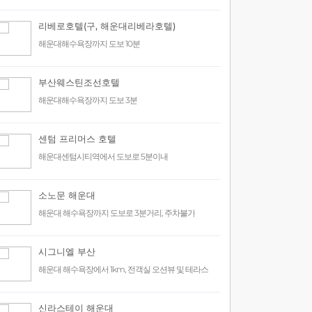
리베로호텔(구, 해운대리베라호텔)
해운대해수욕장까지 도보 10분
부산웨스틴조선호텔
해운대해수욕장까지 도보 3분
센텀 프리머스 호텔
해운대센텀시티역에서 도보로 5분이내
소노문 해운대
해운대 해수욕장까지 도보로 3분거리, 주차불가
시그니엘 부산
해운대 해수욕장에서 1km, 전객실 오션뷰 및 테라스
신라스테이 해운대