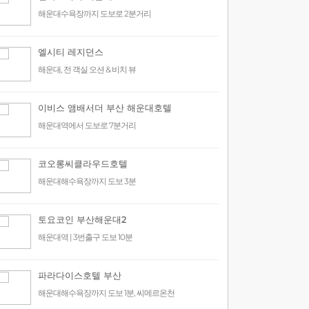
해운대수욕장까지 도보로 2분거리
엘시티 레지던스
해운대, 전 객실 오션 & 비치 뷰
이비스 앰배서더 부산 해운대호텔
해운대역에서 도보로 7분거리
코오롱씨클라우드호텔
해운대해수욕장까지 도보 3분
토요코인 부산해운대2
해운대역 | 3번출구 도보 10분
파라다이스호텔 부산
해운대해수욕장까지 도보 1분, 씨메르온천