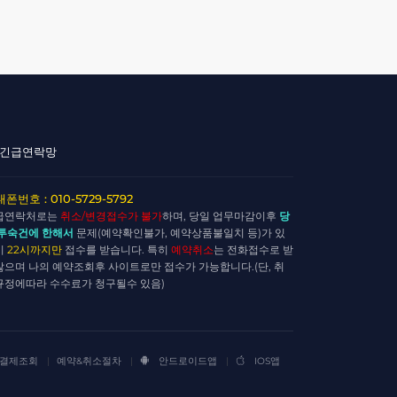
긴급연락망
폰번호 : 010-5729-5792
급연락처로는
취소/변경접수가 불가
하며, 당일 업무마감이후
당
 투숙건에 한해서
문제(예약확인불가, 예약상품불일치 등)가 있
시
22시까지만
접수를 받습니다. 특히
예약취소
는 전화접수로 받
않으며 나의 예약조회후 사이트로만 접수가 가능합니다.(단, 취
규정에따라 수수료가 청구될수 있음)
결제조회
예약&취소절차
안드로이드앱
IOS앱