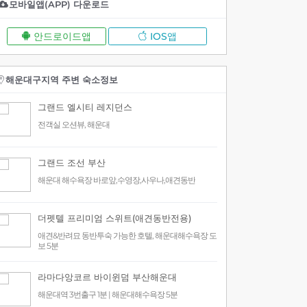
모바일앱(APP) 다운로드
안드로이드앱
IOS앱
해운대구지역 주변 숙소정보
그랜드 엘시티 레지던스
전객실 오션뷰, 해운대
그랜드 조선 부산
해운대 해수욕장 바로앞,수영장,사우나,애견동반
더펫텔 프리미엄 스위트(애견동반전용)
애견&반려묘 동반투숙 가능한 호텔, 해운대해수욕장 도
보 5분
라마다앙코르 바이윈덤 부산해운대
해운대역 3번출구 1분 | 해운대해수욕장 5분