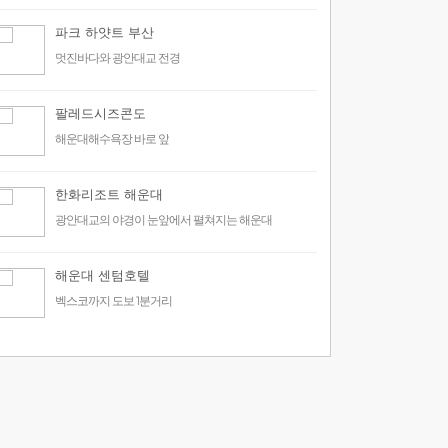
파크 하얏트 부산
멋진바다와 광안대교 전경
팔레드시즈콘도
해운대해수욕장 바로 앞
한화리조트 해운대
광안대교의 야경이 눈앞에서 펼쳐지는 해운대
해운대 센텀호텔
벡스코까지 도보 1분거리