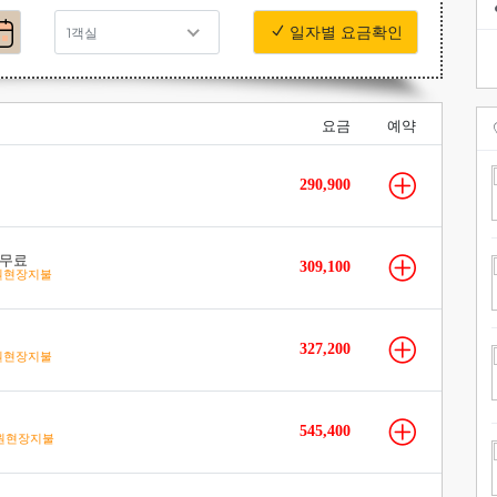
일자별 요금확인
1객실
요금
예약
290,900
 무료
309,100
원현장지불
327,200
원현장지불
545,400
원현장지불