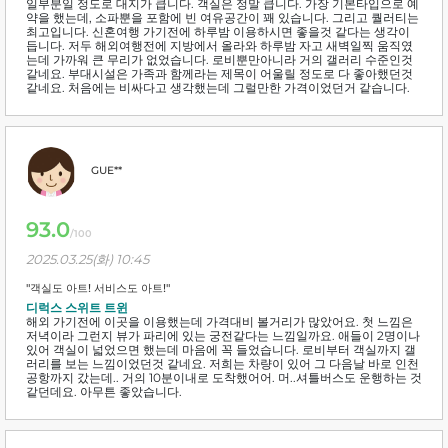
일부분일 정도로 대지가 큽니다. 객실은 정말 큽니다. 가장 기본타입으로 예
약을 했는데, 소파뿐을 포함에 빈 여유공간이 꽤 있습니다. 그리고 퀄러티는
최고입니다. 신혼여행 가기전에 하루밤 이용하시면 좋을것 같다는 생각이
듭니다. 저두 해외여행전에 지방에서 올라와 하루밤 자고 새벽일찍 움직였
는데 가까워 큰 무리가 없었습니다. 로비뿐만아니라 거의 갤러리 수준인것
같네요. 부대시설은 가족과 함께라는 제목이 어울릴 정도로 다 좋아했던것
같네요. 처음에는 비싸다고 생각했는데 그럴만한 가격이었던거 같습니다.
GUE**
93.0
/100
2025.03.25(화) 10:45
"객실도 아트! 서비스도 아트!"
디럭스 스위트 트윈
해외 가기전에 이곳을 이용했는데 가격대비 볼거리가 많았어요. 첫 느낌은
저녁이라 그런지 뷰가 파리에 있는 궁전같다는 느낌일까요. 애들이 2명이나
있어 객실이 넓었으면 했는데 마음에 꼭 들었습니다. 로비부터 객실까지 갤
러리를 보는 느낌이었던것 같네요. 저희는 차량이 있어 그 다음날 바로 인천
공항까지 갔는데.. 거의 10분이내로 도착했어어. 머..셔틀버스도 운행하는 것
같던데요. 아무튼 좋았습니다.