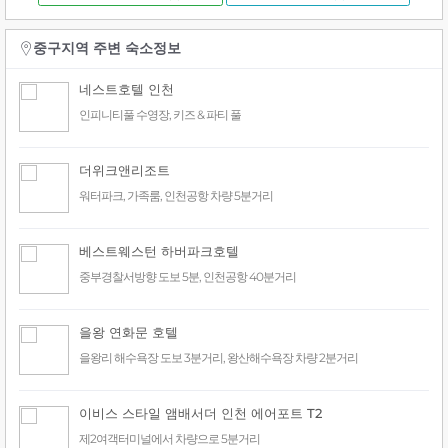
중구지역 주변 숙소정보
네스트호텔 인천
인피니티풀 수영장, 키즈 & 파티 풀
더위크앤리조트
워터파크, 가족룸, 인천공항 차량 5분거리
베스트웨스턴 하버파크호텔
중부경찰서방향 도보 5분, 인천공항 40분거리
을왕 연화문 호텔
을왕리 해수욕장 도보 3분거리, 왕산해수욕장 차량 2분거리
이비스 스타일 앰배서더 인천 에어포트 T2
제2여객터미널에서 차량으로 5분거리