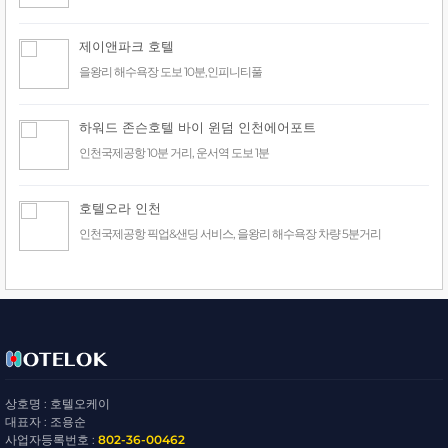
제이앤파크 호텔
을왕리 해수욕장 도보 10분,인피니티풀
하워드 존슨호텔 바이 윈덤 인천에어포트
인천국제공항 10분 거리, 운서역 도보 1분
호텔오라 인천
인천국제공항 픽업&샌딩 서비스, 을왕리 해수욕장 차량 5분거리
상호명 : 호텔오케이
대표자 : 조용순
사업자등록번호 :
802-36-00462