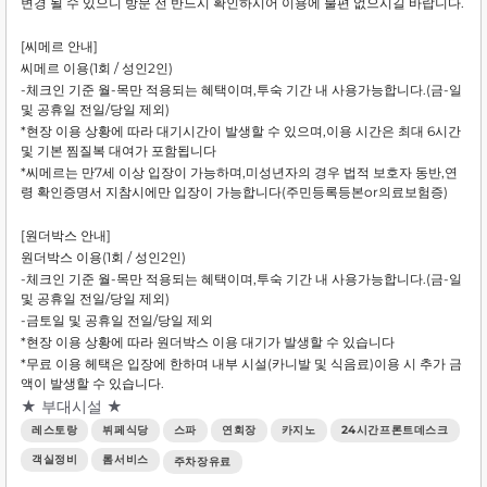
변경 될 수 있으니 방문 전 반드시 확인하시어 이용에 불편 없으시길 바랍니다.
[씨메르 안내]
씨메르 이용(1회 / 성인2인)
-체크인 기준 월-목만 적용되는 혜택이며,투숙 기간 내 사용가능합니다.(금-일
및 공휴일 전일/당일 제외)
*현장 이용 상황에 따라 대기시간이 발생할 수 있으며,이용 시간은 최대 6시간
및 기본 찜질복 대여가 포함됩니다
*씨메르는 만7세 이상 입장이 가능하며,미성년자의 경우 법적 보호자 동반,연
령 확인증명서 지참시에만 입장이 가능합니다(주민등록등본or의료보험증)
[원더박스 안내]
원더박스 이용(1회 / 성인2인)
-체크인 기준 월-목만 적용되는 혜택이며,투숙 기간 내 사용가능합니다.(금-일
및 공휴일 전일/당일 제외)
-금토일 및 공휴일 전일/당일 제외
*현장 이용 상황에 따라 원더박스 이용 대기가 발생할 수 있습니다
*무료 이용 헤택은 입장에 한하며 내부 시설(카니발 및 식음료)이용 시 추가 금
액이 발생할 수 있습니다.
★ 부대시설 ★
레스토랑
뷔페식당
스파
연회장
카지노
24시간프론트데스크
객실정비
롬서비스
주차장유료