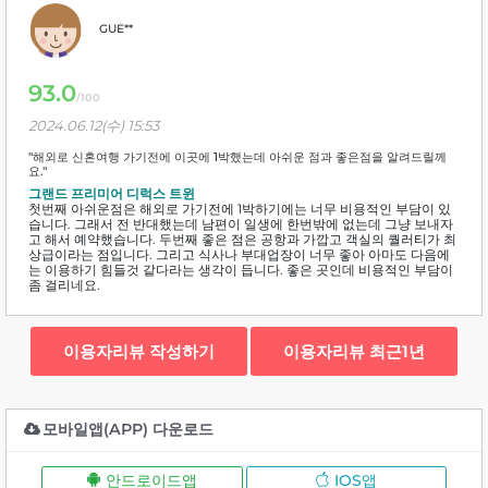
GUE**
93.0
/100
2024.06.12(수) 15:53
"해외로 신혼여행 가기전에 이곳에 1박했는데 아쉬운 점과 좋은점을 알려드릴께
요."
그랜드 프리미어 디럭스 트윈
첫번째 아쉬운점은 해외로 가기전에 1박하기에는 너무 비용적인 부담이 있
습니다. 그래서 전 반대했는데 남편이 일생에 한번밖에 없는데 그냥 보내자
고 해서 예약했습니다. 두번째 좋은 점은 공항과 가깝고 객실의 퀄러티가 최
상급이라는 점입니다. 그리고 식사나 부대업장이 너무 좋아 아마도 다음에
는 이용하기 힘들것 같다라는 생각이 듭니다. 좋은 곳인데 비용적인 부담이
좀 걸리네요.
이용자리뷰 작성하기
이용자리뷰 최근1년
모바일앱(APP) 다운로드
안드로이드앱
IOS앱