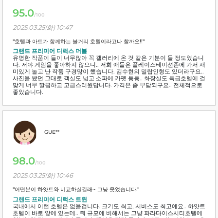
95.0
/100
2025.03.25(화) 10:47
"호텔과 아트가 함께하는 볼거리 호텔이라고나 할까요!!"
그랜드 프리미어 디럭스 더블
유명한 작품이 들이 너무많아 꼭 갤러리에 온 것 같은 기분이 들 정도었습니
다. 저야 게임을 좋아하지 않으니.. 저희 애들은 플레이스테이션존에 가서 재
미있게 놀고 난 작품 구경많이 했습니다. 김수현의 밀랍인형도 있더라구요..
사진을 봤던 그대로 객실도 넓고 소파에 카펫 등등.. 화장실도 특급호텔에 걸
맞게 너무 깔끔하고 고급스러웠답니다. 가격은 좀 부담되구요.. 전체적으로
좋았습니다.
GUE**
98.0
/100
2025.03.25(화) 10:46
"어떤분이 하얏트와 비교하실길래~ 그냥 웃었습니다."
그랜드 프리미어 디럭스 트윈
국내에서 이런 호텔은 없을겁니다. 크기도 최고, 서비스도 최고예요.. 하얏트
호텔이 바로 앞에 있는데.. 뭐 규모에 비해서는 그냥 파라다이스시티호텔에