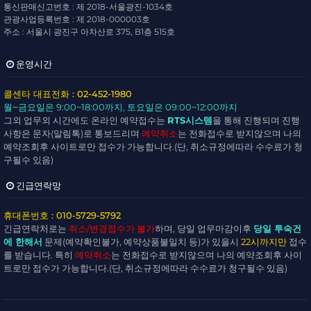
통신판매신고번호 : 제 2018-서울광진-1034호
관광사업등록번호 : 제 2018-000003호
주소 : 서울시 광진구 아차산로 375, B1층 515호
운영시간
콜센타 대표전화 : 02-452-1980
월~금요일
은 9:00~18:00까지,
토요일
은 09:00~12:00까지
그외 업무외 시간에도 온라인 예약접수는
RTS시스템
을 통해 진행되며 진행
사항은 문자(알림톡)로 통보드리며
예약취소
는 전화접수로 받지않으며 나의
예약조회후 사이트로만 접수가 가능합니다.(단, 취소규정에따라 수수료가 청
구될수 있음)
긴급연락망
휴대폰번호 : 010-5729-5792
긴급연락처로는
취소/변경접수가 불가
하며, 당일 업무마감이후
당일 투숙건
에 한해서
문제(예약확인불가, 예약상품불일치 등)가 있을시
22시까지만
접수
를 받습니다. 특히
예약취소
는 전화접수로 받지않으며 나의 예약조회후 사이
트로만 접수가 가능합니다.(단, 취소규정에따라 수수료가 청구될수 있음)