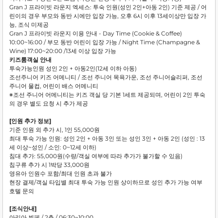
Gran J 프라이빗 라운지 엑세스: 투숙 인원(성인 2인+아동 2인) 기준 제공 / 어
린이의 경우 부모와 동반 시에만 입장 가능, 오후 6시 이후 13세이상만 입장 가
능, 조식 미제공
Gran J 프라이빗 라운지 이용 안내 - Day Time (Cookie & Coffee)
10:00~16:00 / 부모 동반 어린이 입장 가능 / Night Time (Champagne &
Wine) 17:00~20:00 /13세 이상 입장 가능
키즈룸객실 안내
투숙가능인원 성인 2인 + 아동2인(12세 이하 아동)
조선주니어 키즈 어메니티 / 조선 주니어 목욕가운, 조선 주니어슬리퍼, 조선
주니어 물컵, 어린이 배스 어메니티
※조선 주니어 어메니티는 키즈 객실 당 기본 1세트 제공되며, 어린이 2인 투숙
의 경우 별도 요청 시 추가 제공
[인원 추가 정보]
기준 인원 외 추가 시, 1인 55,000원
최대 투숙 가능 인원: 성인 2인 + 아동 3인 또는 성인 3인 + 아동 2인 (성인 : 13
세 이상~성인 / 소인: 0~12세 이하)
침대 추가: 55,000원(수량/객실 여부에 따라 추가가 불가할 수 있음)
침구류 추가 시 1박당 33,000원
영유아 인원수 포함/최대 인원 초과 불가
현장 결제/객실 타입별 최대 투숙 가능 인원 상이하므로 성인 추가 가능 여부
호텔 문의
[조식안내]
아리아 뷔페 / 2층 / 06:30~10:00