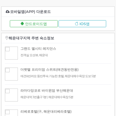
모바일앱(APP) 다운로드
안드로이드앱
IOS앱
해운대구지역 주변 숙소정보
그랜드 엘시티 레지던스
전객실 오션뷰, 해운대
더펫텔 프리미엄 스위트(애견동반전용)
애견&반려묘 동반투숙 가능한 호텔, 해운대해수욕장 도보 5분
라마다앙코르 바이윈덤 부산해운대
해운대역 3번출구 1분 | 해운대해수욕장 5분
리베로호텔(구, 해운대리베라호텔)