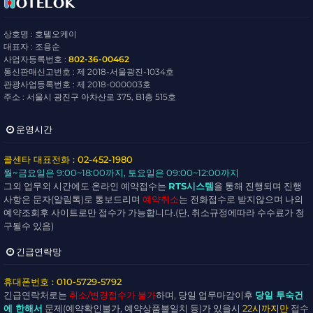
상호명 : 호텔오케이
대표자 : 조용순
사업자등록번호 :
802-36-00462
통신판매신고번호 : 제 2018-서울광진-1034호
관광사업등록번호 : 제 2018-000003호
주소 : 서울시 광진구 아차산로 375, B1층 515호
운영시간
콜센타 대표전화 : 02-452-1980
월~금요일
은 9:00~18:00까지,
토요일
은 09:00~12:00까지
그외 업무외 시간에도 온라인 예약접수는
RTS시스템
을 통해 진행되며 진행
사항은 문자(알림톡)로 통보드리며
예약취소
는 전화접수로 받지않으며 나의
예약조회후 사이트로만 접수가 가능합니다.(단, 취소규정에따라 수수료가 청
구될수 있음)
긴급연락망
휴대폰번호 : 010-5729-5792
긴급연락처로는
취소/변경접수가 불가
하며, 당일 업무마감이후
당일 투숙건
에 한해서
문제(예약확인불가, 예약상품불일치 등)가 있을시
22시까지만
접수