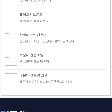
멋진바다와 광안대교 전경
팔레드시즈콘도
해운대해수욕장 바로 앞
한화리조트 해운대
광안대교의 야경이 눈앞에서 펼쳐지는 해운대
해운대 센텀호텔
벡스코까지 도보 1분거리
해운대 센트럴 호텔
해운대 해수욕장 도보 1분, 온천 루프탑 수영장