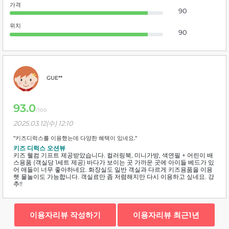
가격
90
위치
90
GUE**
93.0
/100
2025.03.12(수) 12:10
"키즈디럭스를 이용했는데 다양한 혜택이 있네요."
키즈 디럭스 오션뷰
키즈 웰컴 기프트 제공받았습니다. 컬러링북, 미니가방, 색연필 + 어린이 배
스용품 (객실당 1세트 제공) 바다가 보이는 곳 가까운 곳에 아이들 베드가 있
어 애들이 너무 좋아하네요. 화장실도 일반 객실과 다르게 키즈용품을 이용
햇 물놀이도 가능합니다. 객실료만 좀 저렴해지만 다시 이용하고 싶네요. 강
추!!
이용자리뷰 작성하기
이용자리뷰 최근1년