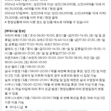
2024년 4/30일까지 : 성인(13세 이상~성인) 58,000원, 소인(49개월~12세 이
하) 35,000원, 48개월 이하 무료 / 현장 결제
2024년 5/1일부터 : 성인(13세 이상~성인) 60,000원, 소인(49개월~12세 이하)
35,000원, 48개월 이하 무료 / 현장 결제
※ 현장상황에 따라 다른 장소 및 단품 메뉴로 대체될 수 있습니다
[부대시설 정보]
아리아 뷔페 / 2층 / 조식 06:30~10:00, 중식 (월~금)11:30~14:30, (토~일 및 공
휴일) 파트1 11:30~13:20, 파트2 13:50~15:40 디너 (월~금)17:30~21:30, (토~일
및 공휴일) 파트1 17:20~19:20, 파트2 19:50~21:50
팔레드 신 / 5층 / 중식 (월~금)12:00~14:30, (토~일 및 공휴일)12:00~15:00, 디
너 (월~금)18:00~21:30, (토~일 및 공휴일)17:30~21:30
라운지&바 / 2층 / 브런치 08:00~10:00, DAY 10:00~18:00, 야간 (일~금)
18:00~24:00, (토) 18:00~01:00
조선 델리 / 2층 / 08:00~21:30
실내 수영장 / 6층 / 06:00~22:00 / 매월 세번째 화요일 휴관, 성인 2인 및 어린
이 2인 기준, 영유아 및 미취학 아동의 경우 보호자와 동반 시 입장 가능
실외 수영장 / 6층 / 09:00~21:00 / 휴관일 및 입장 제한은 실내 수영장과 동일
사우나 / 6층 / 06:00~22:00 / 매월 세 번째 화요일 휴관, 13세 이상 이용 가능,
이용 시 객실 타입에 따라 추가 요금 발생 / 현장상황에 따라 운영일정이 변동
될 수 있음
피트니스센터 / 6층 / 06:00~22:00 / 매월 세 번째 화요일 휴관, 16세 이상 2인
기준 이용 가능
★ 부대시설 ★