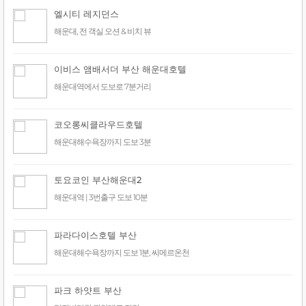
엘시티 레지던스
해운대, 전 객실 오션 & 비치 뷰
이비스 앰배서더 부산 해운대호텔
해운대역에서 도보로 7분거리
코오롱씨클라우드호텔
해운대해수욕장까지 도보 3분
토요코인 부산해운대2
해운대역 | 3번출구 도보 10분
파라다이스호텔 부산
해운대해수욕장까지 도보 1분, 씨메르온천
파크 하얏트 부산