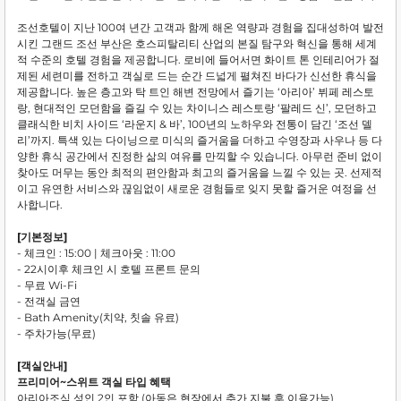
조선호텔이 지난 100여 년간 고객과 함께 해온 역량과 경험을 집대성하여 발전
시킨 그랜드 조선 부산은 호스피탈리티 산업의 본질 탐구와 혁신을 통해 세계
적 수준의 호텔 경험을 제공합니다. 로비에 들어서면 화이트 톤 인테리어가 절
제된 세련미를 전하고 객실로 드는 순간 드넓게 펼쳐진 바다가 신선한 휴식을
제공합니다. 높은 층고와 탁 트인 해변 전망에서 즐기는 ‘아리아’ 뷔페 레스토
랑, 현대적인 모던함을 즐길 수 있는 차이니스 레스토랑 ‘팔레드 신’, 모던하고
클래식한 비치 사이드 ‘라운지 & 바’, 100년의 노하우와 전통이 담긴 ‘조선 델
리’까지. 특색 있는 다이닝으로 미식의 즐거움을 더하고 수영장과 사우나 등 다
양한 휴식 공간에서 진정한 삶의 여유를 만끽할 수 있습니다. 아무런 준비 없이
찾아도 머무는 동안 최적의 편안함과 최고의 즐거움을 느낄 수 있는 곳. 선제적
이고 유연한 서비스와 끊임없이 새로운 경험들로 잊지 못할 즐거운 여정을 선
사합니다.
[기본정보]
- 체크인 : 15:00 | 체크아웃 : 11:00
- 22시이후 체크인 시 호텔 프론트 문의
- 무료 Wi-Fi
- 전객실 금연
- Bath Amenity(치약, 칫솔 유료)
- 주차가능(무료)
[객실안내]
프리미어~스위트 객실 타입 혜택
아리아조식 성인 2인 포함 (아동은 현장에서 추가 지불 후 이용가능)