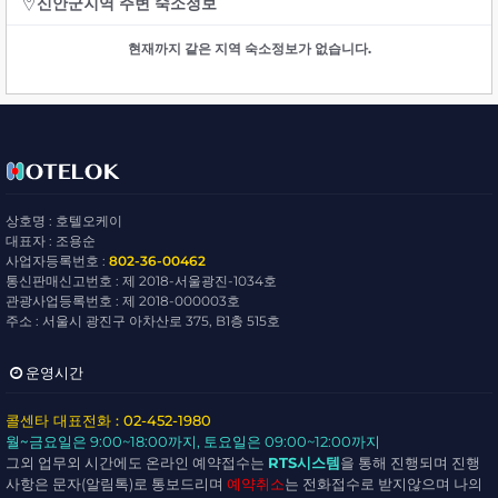
신안군지역 주변 숙소정보
현재까지 같은 지역 숙소정보가 없습니다.
상호명 : 호텔오케이
대표자 : 조용순
사업자등록번호 :
802-36-00462
통신판매신고번호 : 제 2018-서울광진-1034호
관광사업등록번호 : 제 2018-000003호
주소 : 서울시 광진구 아차산로 375, B1층 515호
운영시간
콜센타 대표전화 : 02-452-1980
월~금요일
은 9:00~18:00까지,
토요일
은 09:00~12:00까지
그외 업무외 시간에도 온라인 예약접수는
RTS시스템
을 통해 진행되며 진행
사항은 문자(알림톡)로 통보드리며
예약취소
는 전화접수로 받지않으며 나의