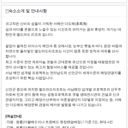
숙소소개 및 안내사항
크고작은 신비의 섬들이 가득한 서해안 다도해(多島海)
섬과 바다를 온몸으로 느낄수 있는 시간조차 쉬어가는 꿈의 휴양지. 여기는 대
한민국 엘도라도 리조트 입니다.
끝없이 펼쳐진 리아스식 해안과 흰 모래사장, 눈부신 햇빛과 바다, 맑은 바람과
자연으로 둘러쌓인 엘도라도리조트는 시간이 멈춘 듯한 정적과 여유를 선사
합니다.
최고 수준의 천연 게르마늄 갯벌과 근대문화 유산으로 지정될 태평염전은 자
연이 선사할수 있는 최고의 힐링서비스를 제공할 것입니다.
서남 해안 섬개발 프로젝트는 전라남도와 신안군이 세계수준의 해양관광지를
조성하기 위한 핵심 사업입니다.
신안군 증도에 위치한 엘도라도리조트는 서남해안 섬개발 프로젝트의 선두주
자로써 민과 관이 함께 하는 공동프로젝트로 갯벌 생태전시관의 건설과 신규
관광지지정, 그리고 해양수산부에서 어촌광광단지 3모델로 지정되는 등, 서해
안 다도해의 해양문화 관광의 메카로 발돋움 해 나가고 있습니다.
[객실안내]
-15평 : 원룸(더블베드이나 트윈베드 현장랜덤배정) / 기준 2인, 최대 4인
-17평 : 원룸(더블베드 1개) / 기준 2인, 최대 4인