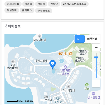
인피니티풀
커피숍
편의점
한식당
24시간프론트데스크
객실정비
롬서비스
주차장유료
위치정보
50m