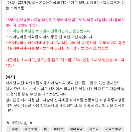
-46평 : 룸2개(양실 + 온돌)+거실,베란다 / 기준 6인, 최대 8인 / 객실욕조가 있
는 스위트룸
26평(A),26평(B),43평 객실은 현장에서 랜덤으로 빌라를 배정입니다.(롱비치
빌라나 썬셋빌라 중)
스카이빌라 객실은 토요일나 연휴기간에만 운영됩니다.
스카이빌라를 제외한 나머지 동은 전 객실 오션뷰입니다.
스카이빌라는 베란다에서 취사가능(객실 내에서 불가)하며, 그 외 나머지 동은
객실내에서 취사는 불가능하며 간단한 조리만 가능(컵라면, 햇반등)
기준인원 초과시 1인당 3만원(침구 1채포함) / 최대인원 초과시 입실불가(고객
책임)
[식사]
사계절 제철 식재료를 이용하여 남도의 맛의 진수를 느낄 수 있는 엘시즌!
엘 시즌(El Season)는 남도 산지에서 직송해온 제철 신선한 재료로 다양한 남
도 음식을 즐길 수 있는 레스토랑입니다.
엘시즌은 사시사철 남도지방의 산지제철 식재료를 전문적인 직영 유통과정을
거쳐 우선적으로 사용 함으로서 보다 신선하고, 몸에 좋은 건강한 맛을 선사합
니다.
★ 부대시설 ★
노래방
레스토랑
바
바베큐
뷔페식당
사우나
야외수영장