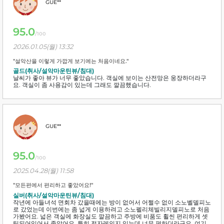
GUE**
95.0
/100
2026.01.05(월) 13:32
"설악산을 이렇게 가깝게 보기에는 처음이네요."
골드(취사/설악마운틴뷰/침대)
날씨가 좋아 뷰가 너무 좋았습니다. 객실에 보이는 산전망은 웅장하더라구
요. 객실이 좀 사용감이 있는데 그래도 깔끔했습니다.
GUE**
95.0
/100
2025.04.28(월) 11:58
"모든편에서 편리하고 좋았어요!"
실버(취사/설악마운틴뷰/침대)
작년에 아들녀석 면회차 갔을때에는 방이 없어서 어쩔수 없이 소노벨델피노
로 갔었는데 이번에는 좀 넓게 이용하려고 소노펠리체빌리지델피노로 처음
가봤어요. 넓은 객실에 화장실도 깔끔하고 주방에 비품도 휠씬 편리하게 셋
팅되어있어서 좋았어요. 특히 전자레인지 있는데 너무 편하더라구요. 여기