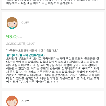
이용해보니 다음에는 이쪽으로만 이용하게될것같아요~
GUE**
93.0
/100
2025.01.23(목) 15:03
"가족들과 오랫만에 여행에서 잘 이용했어요"
골드(취사/설악마운틴뷰/침대)
오랫만에 부모님까지 모시고 가족여행가는거라 객실도 크면서 좋은곳을 찾
다가 예전에 소노벨델피노 갔을때 알게된 소노펠리체빌리지델피노 골드스
위트객실로 예약했어요. 방 3개, 화장실 3개라 사람이 많아도 너무 편하게
이용할수 있었어요. 여기는 주방에 밥솥이랑 전자레인지까지 구비되어있어
서 음식을 사다먹더라도 너무 편했어요. 소노펠델피노는 객실에 전자레인지
가없어서 햇반하나 데우는데도 너무 불편했거든요. 거실도 넓어서 가족들이
다 같이 앉아도 좁지않아서 너무 편하게 잘 이용하고왔어요. 다만 객실 크기
에 비해서 TV이가 너무 작더라구요.ㅎㅎㅎ
GUE**