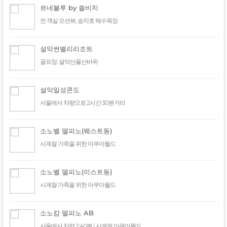
르네블루 by 쏠비치
전 객실 오션뷰, 송지호 해수욕장
설악썬밸리리조트
골프장, 설악산울산바위
설악일성콘도
서울에서 차량으로 2시간 30분거리
소노벨 델피노(웨스트동)
사계절 가족을 위한 아쿠아월드
소노벨 델피노(이스트동)
사계절 가족을 위한 아쿠아월드
소노캄 델피노 AB
서울에서 차량 2:40분 | 사계절 아쿠아월드