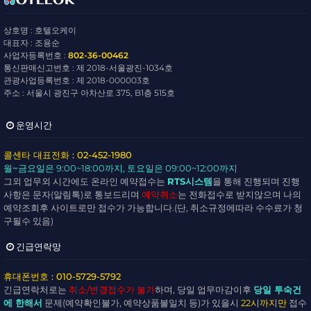
상호명 : 호텔오케이
대표자 : 조용순
사업자등록번호 :
802-36-00462
통신판매신고번호 : 제 2018-서울광진-1034호
관광사업등록번호 : 제 2018-000003호
주소 : 서울시 광진구 아차산로 375, B1층 515호
운영시간
콜센타 대표전화 : 02-452-1980
월~금요일
은 9:00~18:00까지,
토요일
은 09:00~12:00까지
그외 업무외 시간에도 온라인 예약접수는
RTS시스템
을 통해 진행되며 진행
사항은 문자(알림톡)로 통보드리며
예약취소
는 전화접수로 받지않으며 나의
예약조회후 사이트로만 접수가 가능합니다.(단, 취소규정에따라 수수료가 청
구될수 있음)
긴급연락망
휴대폰번호 : 010-5729-5792
긴급연락처로는
취소/변경접수가 불가
하며, 당일 업무마감이후
당일 투숙건
에 한해서
문제(예약확인불가, 예약상품불일치 등)가 있을시
22시까지만
접수