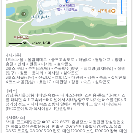
, NGII
50m
-[자가용]
1코스:서울 → 올림픽대로 → 중부고속도로 → 하남I.C → 팔당대교 → 양평 →
홍천 → 인제 → 원통 → 미시령 → 설악콘도
2코스:구리 → 춘천(소양댐) → 추곡약수(양구) → 광치령(광치터널) → 장평
(양구) → 원통 → 용대리 → 미시령 → 설악콘도
3코스:서울(강남) → 신갈I.C → 호법I.C → 대관령 → 강릉 → 속초 → 설악콘도
4코스:서울(강남) → 호법I.C → 대관령 → 강릉 → 속초 → 설악콘도
-[버스]
강남,동서울,상봉터미널-속초-시내버스3-1번버스이용-콘도 * 3-1번버스
를 타려면 속초고속버스터미널에서 시내방향으로 나가는버스를 탄다. 3
정거장 정도 지나서 속초 소방서 앞에서 하차하여 그 앞에서 타면된다
(19:20분이 막차,택시이용시 1만원정도)
-[셔틀버스]
*서울-콘도(대명관광 ☎02-422-6677) 출발장소: 대명관광 잠실영업소
(지하철 2호선 종합운동장 1번출구 100m전방) 출발시간:평일,일요일
08:30 토요일 08:00/15:00 편도: 대인 120000 소인 120000 왕복: 대인