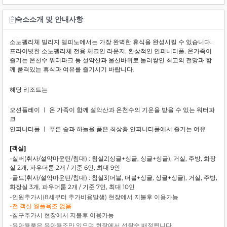
숙소소개 및 안내사항
소노펠리체 빌리지 델피노에서는 가장 완벽한 휴식을 완성시킬 수 있습니다.
프라이빗한 소노펠리체 전용 체크인 라운지, 환상적인 인피니티풀, 온가족이
즐기는 온천수 워터파크 등 설악산과 울산바위로 둘러쌓인 최고의 전망과 함
께 품격있는 휴식과 여유를 즐기시기 바랍니다.
해당 리조트는
오션플레이 ㅣ 온 가족이 함께 설악산과 온천수의 기운을 받을 수 있는 워터파
크
인피니티풀 ㅣ 푸른 숲과 하늘을 품은 최상층 인피니티풀에서 즐기는 여유
[객실]
-실버(취사/설악마운틴/침대) : 침실2(싱글+싱글, 싱글+싱글), 거실, 주방, 화장
실 2개, 파우더룸 2개 / 기준 6인, 최대 9인
-골드(취사/설악마운틴/침대) : 침실3(더블, 더블+싱글, 싱글+싱글), 거실, 주방,
화장실 3개, 파우더룸 2개 / 기준 7인, 최대 10인
-인원추가시(8세부터 추가비용발생) 현장에서 지불후 이용가능
-전 객실 월풀욕조 없음
-침구추가시 현장에서 지불후 이용가능
-유아용품은 유아욕조만 있으며 현장에서 선착순 배정됩니다.