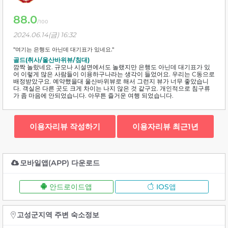
88.0
/100
2024.06.14(금) 16:32
"여기는 은행도 아닌데 대기표가 있네요."
골드(취사/울산바위뷰/침대)
깜짝 놀랐네요. 규모나 시설면에서도 놀랬지만 은행도 아닌데 대기표가 있
어 이렇게 많은 사람들이 이용하구나라는 생각이 들었어요. 우리는 C동으로
배정받았구요. 예약했을대 울산바위뷰로 해서 그런지 뷰가 너무 좋았습니
다. 객실은 다른 곳도 크게 차이는 나지 않은 것 같구요. 개인적으로 침구류
가 좀 마음에 안되었습니다. 아무튼 즐거운 여행 되었습니다.
이용자리뷰 작성하기
이용자리뷰 최근1년
모바일앱(APP) 다운로드
안드로이드앱
IOS앱
고성군지역 주변 숙소정보