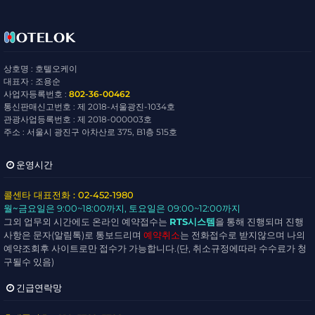
상호명 : 호텔오케이
대표자 : 조용순
사업자등록번호 :
802-36-00462
통신판매신고번호 : 제 2018-서울광진-1034호
관광사업등록번호 : 제 2018-000003호
주소 : 서울시 광진구 아차산로 375, B1층 515호
운영시간
콜센타 대표전화 : 02-452-1980
월~금요일
은 9:00~18:00까지,
토요일
은 09:00~12:00까지
그외 업무외 시간에도 온라인 예약접수는
RTS시스템
을 통해 진행되며 진행
사항은 문자(알림톡)로 통보드리며
예약취소
는 전화접수로 받지않으며 나의
예약조회후 사이트로만 접수가 가능합니다.(단, 취소규정에따라 수수료가 청
구될수 있음)
긴급연락망