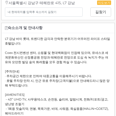
서울특별시 강남구 테헤란로 415, L7 강남
지도보기
길찾기
숙소소개 및 안내사항
L7 강남 바이 롯데, 트렌디한 감각과 안락한 분위기가 어우러진 라이프 스타일
호텔입니다.
Coex 전시컨벤션 센터, 쇼핑몰 및 현대백화점이 인접해 있으며, 유네스코 세
계문화유산인 선정릉공원 전망과 테헤란로 전망으로 도심 속 녹지가 주는 여
유와 모던한 빌딩 숲의 화려함을 모두 경험 하실 수 있습니다.
[주차안내]
· 주차공간 제한으로 인하여 대중교통을 이용해주시기 바랍니다.
· 호텔 주차장 만차 시, 인근 유료 주차장(고객지불)으로 안내해드리니 많은 양
해 부탁드립니다.
[AMENITIES]
- 43” UHD TV, 사무용데스크, 손전등, 슬리퍼, 알람시계, 전화/티포트/금고,
냉난방 조절기
- 1회용 칫솔치약, 면봉, 목욕가운, 비데, 샤워캡, 욕실용품(MALIN+GOETZ),
헤어드라이기