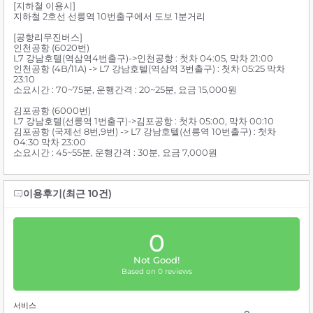
[지하철 이용시]
지하철 2호선 선릉역 10번출구에서 도보 1분거리
[공항리무진버스]
인천공항 (6020번)
L7 강남호텔(역삼역4번출구)->인천공항 : 첫차 04:05, 막차 21:00
인천공항 (4B/11A) -> L7 강남호텔(역삼역 3번출구) : 첫차 05:25 막차
23:10
소요시간 : 70~75분, 운행간격 : 20~25분, 요금 15,000원
김포공항 (6000번)
L7 강남호텔(선릉역 1번출구)->김포공항 : 첫차 05:00, 막차 00:10
김포공항 (국제선 8번,9번) -> L7 강남호텔(선릉역 10번출구) : 첫차
04:30 막차 23:00
소요시간 : 45~55분, 운행간격 : 30분, 요금 7,000원
이용후기(최근 10건)
0
Not Good!
Based on 0 reviews
서비스