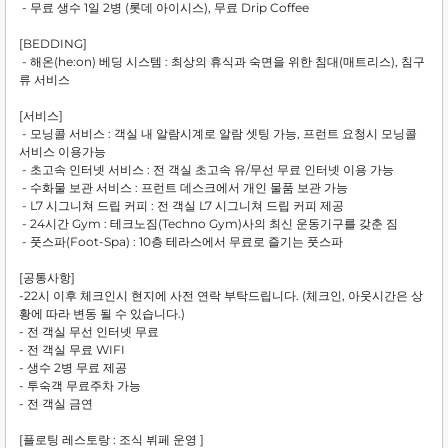
- 무료 생수 1일 2병 (롯데 아이시스), 무료 Drip Coffee
[BEDDING]
- 해온(he:on) 베딩 시스템 : 최상의 휴식과 숙면을 위한 침대(매트리스), 침구
류 서비스
[서비스]
- 모닝콜 서비스 : 객실 내 알람시계로 알람 셋팅 가능, 프런트 요청시 모닝콜
서비스 이용가능
- 초고속 인터넷 서비스 : 전 객실 초고속 유/무선 무료 인터넷 이용 가능
- 수화물 보관 서비스 : 프런트 데스크에서 개인 물품 보관 가능
- L7 시그니쳐 드립 커피 : 전 객실 L7 시그니쳐 드립 커피 제공
- 24시간 Gym : 테크노짐(Techno Gym)사의 최신 운동기구를 갖춘 짐
- 풋스파(Foot-Spa) : 10층 테라스에서 무료로 즐기는 풋스파
[공통사항]
-22시 이후 체크인시 현지에 사전 연락 부탁드립니다. (체크인, 아웃시간은 상
황에 따라 변동 될 수 있습니다.)
- 전 객실 무선 인터넷 무료
- 전 객실 무료 WIFI
- 생수 2병 무료 제공
- 투숙객 무료주차 가능
- 전 객실 금연
[플로팅 레스토랑 : 조식 뷔페 운영 ]