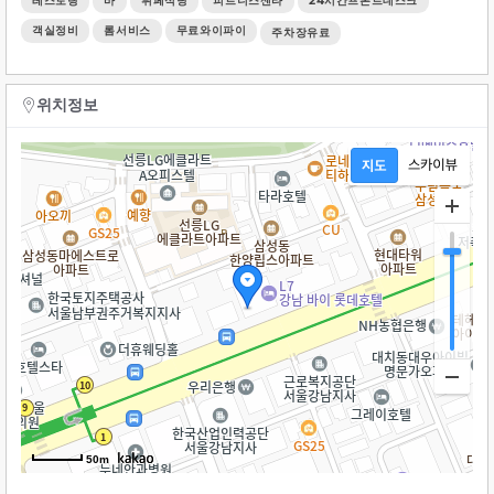
레스토랑
바
뷔페식당
피트니스센타
24시간프론트데스크
객실정비
롬서비스
무료와이파이
주차장유료
위치정보
50m