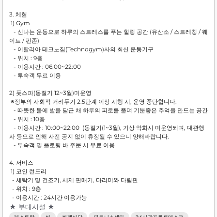
3. 체험
1) Gym
- 신나는 운동으로 하루의 스트레스를 푸는 힐링 공간 (유산소 / 스트레칭 / 웨
이트 / 펀존)
- 이탈리아 테크노짐(Technogym)사의 최신 운동기구
- 위치 : 9층
- 이용시간 : 06:00~22:00
- 투숙객 무료 이용
2) 풋스파(동절기 12~3월)미운영
※정부의 사회적 거리두기 2.5단계 이상 시행 시, 운영 중단합니다.
- 따뜻한 물에 발을 담근 채 하루의 피로를 풀며 기분좋은 추억을 만드는 공간
- 위치 : 10층
- 이용시간 : 10:00~22:00 (동절기(1~3월), 기상 악화시 미운영되며, 대관행
사 등으로 인해 사전 공지 없이 휴장될 수 있으니 양해바랍니다.
- 투숙객 및 플로팅 바 주문 시 무료 이용
4. 서비스
1) 코인 런드리
- 세탁기 및 건조기, 세제 판매기, 다리미와 다림판
- 위치 : 9층
- 이용시간 : 24시간 이용가능
★ 부대시설 ★