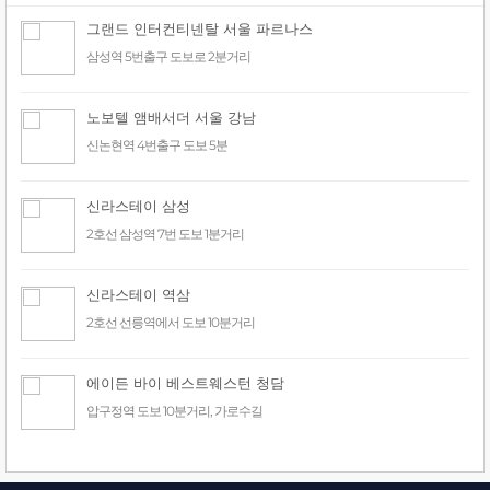
그랜드 인터컨티넨탈 서울 파르나스
삼성역 5번출구 도보로 2분거리
노보텔 앰배서더 서울 강남
신논현역 4번출구 도보 5분
신라스테이 삼성
2호선 삼성역 7번 도보 1분거리
신라스테이 역삼
2호선 선릉역에서 도보 10분거리
에이든 바이 베스트웨스턴 청담
압구정역 도보 10분거리, 가로수길