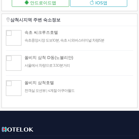
안드로이드앱
IOS앱
삼척시지역 주변 숙소정보
속초 씨크루즈호텔
속초중앙시장 도보10분, 속초 시외버스터미널 차량5분
쏠비치 삼척 D동(노블리안)
서울에서 차량으로 3:30분거리
쏠비치 삼척호텔
전객실 오션뷰 | 4계절 아쿠아월드