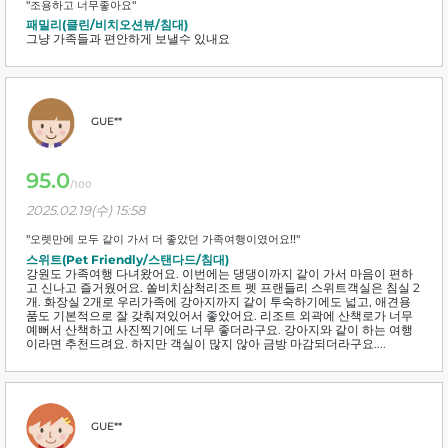
"조용하고 너무좋아요"
패밀리(클린/비치오션뷰/침대)
그냥 가족들과 편안하게 보낼수 있내요
GUE**
95.0
/100
2025.02.19(수) 15:58
"오렛만에 모두 같이 가서 더 좋았던 가족여행이였어요!!"
스위트(Pet Friendly/스탠다드/침대)
강원도 가족여행 다녀왔어요. 이번에는 댕댕이까지 같이 가서 마음이 편하
고 신나고 즐거웠어요. 쏠비치삼척리조트 펫 프랜들리 스위트객실은 침실 2
개. 화장실 2개로 우리가족에 강아지까지 같이 투숙하기에도 넓고, 애견용
품도 기본적으로 잘 갖춰져있어서 좋았어요. 리조트 외곽에 산책로가 너무
예뻐서 산책하고 사진찍기에도 너무 좋더라구요. 강아지와 같이 하는 여행
이라면 추천드려요. 하지만 객실이 많지 않아 금방 마감되더라구요....
GUE**