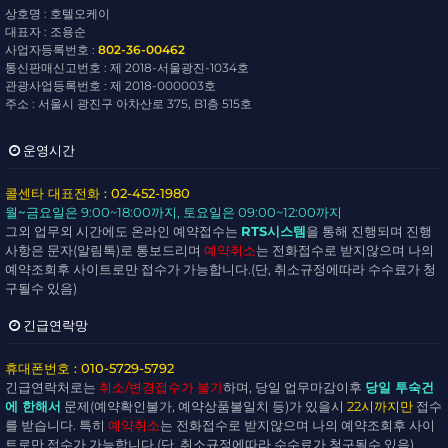
상호명 : 호텔오케이
대표자 : 조용순
사업자등록번호 :
802-36-00462
통신판매신고번호 : 제 2018-서울광진-1034호
관광사업등록번호 : 제 2018-000003호
주소 : 서울시 광진구 아차산로 375, B1층 515호
운영시간
콜센타 대표전화 : 02-452-1980
월~금요일
은 9:00~18:00까지,
토요일
은 09:00~12:00까지
그외 업무외 시간에도 온라인 예약접수는
RTS시스템
을 통해 진행되며 진행
사항은 문자(알림톡)로 통보드리며
예약취소
는 전화접수로 받지않으며 나의
예약조회후 사이트로만 접수가 가능합니다.(단, 취소규정에따라 수수료가 청
구될수 있음)
긴급연락망
휴대폰번호 : 010-5729-5792
긴급연락처로는
취소/변경접수가 불가
하며, 당일 업무마감이후
당일 투숙건
에 한해서
문제(예약확인불가, 예약상품불일치 등)가 있을시
22시까지만
접수
를 받습니다. 특히
예약취소
는 전화접수로 받지않으며 나의 예약조회후 사이
트로만 접수가 가능합니다.(단, 취소규정에따라 수수료가 청구될수 있음)