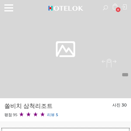
0
쏠비치 삼척리조트
사진 30
평점 95
리뷰 5