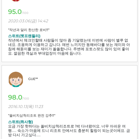
95.0
/100
2020.03.06(금) 14:42
"작년과 달리 한산한 로비!!"
스위트(펫프랜들리)
작년에서 체크인할때 사람들이 많아 좀 기달렸는데 이번에 사람이 별루 없
네요. 조용하게 이용하고 갑니다. 매번 느끼지만 동해바다를 보는 재미와 아
침에 해돋이를 보는 재미가 쏠쏠합니다. 주변에 포토스팟도 많이 있어 좋아
요. 깔끔한 객실과 부대업장이 마음에 듭니다.
GUE**
98.0
/100
2016.10.13(목) 11:23
"쏠비치삼척리조트 완전 강추!!"
스위트(취사형)
요금 가장 핫하다는 쏠비치삼척리조트로 1박 다녀왔어요. 너무 아쉬운 여
행..... 숙소가 마음에 드니 리조트 안에서도 충분히 힐링이 되는곳이에요. 금
방 다시 가고싶다.....