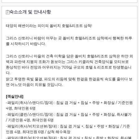
숙소소개 및 안내사항
태양의 해변이라는 의미의 쏠비치 호텔&리조트 삼척!
그리스 산토리니 바람이 머무는 곳 쏠비치 호텔&리조트 삼척에서 행복한 하루
를 시작하시기 바랍니다.
그리스 산토리니 마을의 건축 미학을 담은 쏠비치 호텔&리조트 삼척은 하얀 외
벽과 파란색 지붕의 조화가 돋보이는 그리스 키클라틱 건축양식을 모티브로
환상적인 바다 전망과 어우러지는 709실 규모의 호텔 & 리조트로 탄생했습니
다.
맑고 투명한 옥빛 물결, 파도의 리듬에 맞춰 한걸음 한걸음씩 속도를 줄이다 보
면 어느덧 마음이 치유될 것입니다.
[객실안내]
-패밀리(취사/스탠다드/침대)
: 침실 겸 거실 + 침실 + 주방 + 화장실 /
기준인원
4명, 최대인원 6명
-패밀리(클린/스탠다드/침대)
:
침실 겸 거실 + 침실 + 주방 + 화장실, 취사불가
/
기준인원 4명, 최대인원 6명
-패밀리(취사/비치오션뷰/침대)
:
침실 겸 거실 +, 침실 + 주방 + 화장실 /
기준
인원 4명, 최대인원 6명 / 삼척 해수욕장
-패밀리(클린/비치오션뷰/침대)
:
침실 겸 거실 + 침실 + 주방 + 화장실
, 취사불