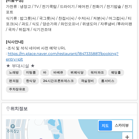
[비품구성]
가전류 : 냉장고 / TV / 전기쿡탑 / 드라이기 / 에어컨 / 전화기 / 전기밥솥 / 전기
포트
식기류 : 밥그릇(4) / 국그릇(4) / 찬접시(4) / 수저(4) / 저분(4) / 머그컵(4) / 티
포크(4) / 과도 / 식도 / 양손가위 / 와인오프너 / 위생도마 / 자루냄비 /후라이팬
/ 국자 / 뒤집개 / 식기건조대
[식사안내]
-조식 및 석식 네이버 사전 예약 URL
:
https://m.place.naver.com/restaurant/1847335887/booking?
entry=plt
★ 부대시설 ★
노래방
미팅룸
바
바베큐
뷔페식당
워터파크
웨딩홀
편의점
한식당
24시간프론트데스크
객실정비
롬서비스
주차장유료
위치정보