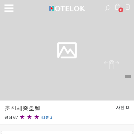
0
춘천세종호텔
사진 13
평점 67
리뷰 3