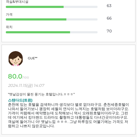
객실&부대시설
63
가격
66
위치
70
GUE**
80.0
/100
2024.11.15(금) 14:07
"엣날감성이 물씬 풍기는 호텔입니다.ㅎㅎㅎ"
스탠다드(트윈)
춘천에 있는 호텔을 검색하니까 생각보다 별로 없더라구요. 춘천세종호텔이
나와서 들어가보니 괭장히 세월의 연식이 느껴지는 호텔처럼 보이더라구요.
가격이 저렴해서 예약했는데 도착해보니 역시 오래된호텔이더라구요. 그런
데 여기에서 킹더랜드 드라마도 촬형하고 대통령들도 다녀간곳이더라구요.
객실에 들어가니 아! 엣날느낌 ㅎㅎㅎ. 그냥 하루정도 머물기에는 가격도 저
렴하고 나쁘지 않은곳입니다.