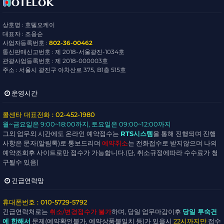
상호명 : 호텔오케이
대표자 : 조용순
사업자등록번호 :
802-36-00462
통신판매신고번호 : 제 2018-서울광진-1034호
관광사업등록번호 : 제 2018-000003호
주소 : 서울시 광진구 아차산로 375, B1층 515호
운영시간
콜센타 대표전화 : 02-452-1980
월~금요일
은 9:00~18:00까지,
토요일
은 09:00~12:00까지
그외 업무외 시간에도 온라인 예약접수는
RTS시스템
을 통해 진행되며 진행
사항은 문자(알림톡)로 통보드리며
예약취소
는 전화접수로 받지않으며 나의
예약조회후 사이트로만 접수가 가능합니다.(단, 취소규정에따라 수수료가 청
구될수 있음)
긴급연락망
휴대폰번호 : 010-5729-5792
긴급연락처로는
취소/변경접수가 불가
하며, 당일 업무마감이후
당일 투숙건
에 한해서
문제(예약확인불가, 예약상품불일치 등)가 있을시
22시까지만
접수