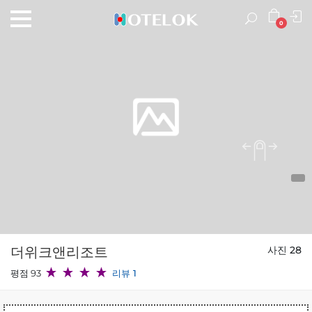
0
더위크앤리조트
사진 28
평점 93
리뷰 1