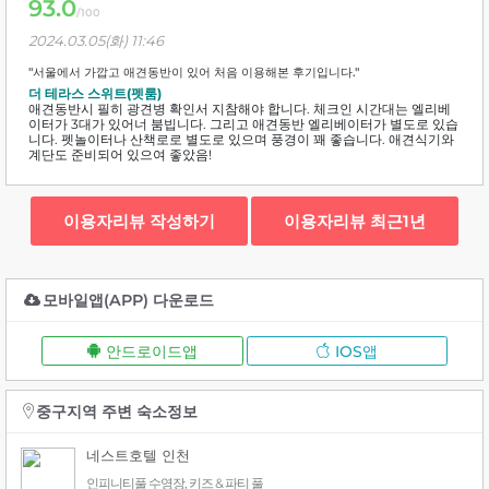
93.0
/100
2024.03.05(화) 11:46
"서울에서 가깝고 애견동반이 있어 처음 이용해본 후기입니다."
더 테라스 스위트(펫룸)
애견동반시 필히 광견병 확인서 지참해야 합니다. 체크인 시간대는 엘리베
이터가 3대가 있어너 붐빕니다. 그리고 애견동반 엘리베이터가 별도로 있습
니다. 펫놀이터나 산책로로 별도로 있으며 풍경이 꽤 좋습니다. 애견식기와
계단도 준비되어 있으여 좋았음!
이용자리뷰 작성하기
이용자리뷰 최근1년
모바일앱(APP) 다운로드
안드로이드앱
IOS앱
중구지역 주변 숙소정보
네스트호텔 인천
인피니티풀 수영장, 키즈 & 파티 풀