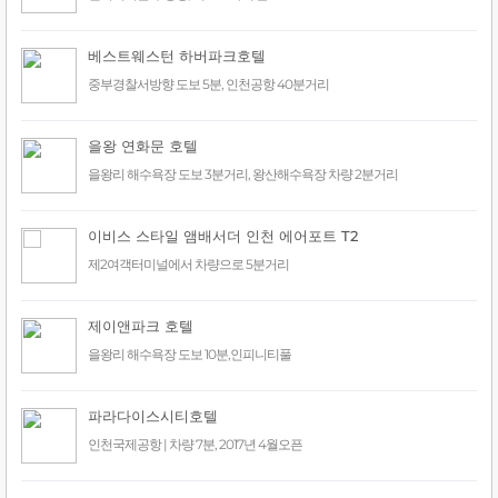
베스트웨스턴 하버파크호텔
중부경찰서방향 도보 5분, 인천공항 40분거리
을왕 연화문 호텔
을왕리 해수욕장 도보 3분거리, 왕산해수욕장 차량 2분거리
이비스 스타일 앰배서더 인천 에어포트 T2
제2여객터미널에서 차량으로 5분거리
제이앤파크 호텔
을왕리 해수욕장 도보 10분,인피니티풀
파라다이스시티호텔
인천국제공항 | 차량 7분, 2017년 4월오픈