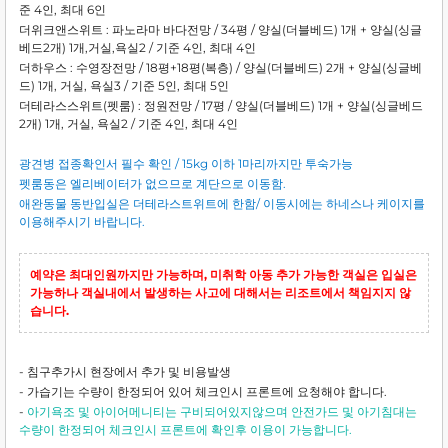
준 4인, 최대 6인
더위크앤스위트 : 파노라마 바다전망 / 34평 / 양실(더블베드) 1개 + 양실(싱글
베드2개) 1개,거실,욕실2 / 기준 4인, 최대 4인
더하우스 : 수영장전망 / 18평+18평(복층) / 양실(더블베드) 2개 + 양실(싱글베
드) 1개, 거실, 욕실3 / 기준 5인, 최대 5인
더테라스스위트(펫룸) : 정원전망 / 17평 / 양실(더블베드) 1개 + 양실(싱글베드
2개) 1개, 거실, 욕실2 / 기준 4인, 최대 4인
광견병 접종확인서 필수 확인 / 15kg 이하 1마리까지만 투숙가능
펫룸동은 엘리베이터가 없으므로 계단으로 이동함
.
애완동물 동반입실은 더테라스트위트에 한함/ 이동시에는 하네스나 케이지를
이용해주시기 바랍니다.
예약은 최대인원까지만 가능하며, 미취학 아동 추가 가능한 객실은 입실은
가능하나 객실내에서 발생하는 사고에 대해서는
리조트에서 책임지지 않
습니다.
- 침구추가시 현장에서 추가 및 비용발생
- 가습기는 수량이 한정되어 있어 체크인시 프론트에 요청해야 합니다.
-
아기욕조 및 아이어메니티는 구비되어있지않으며 안전가드 및 아기침대는
수량이 한정되어 체크인시 프론트에 확인후 이용이 가능합니다.