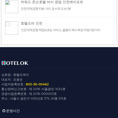
하워드 존슨호텔 바이 윈덤 인천에어포트
인천국제공항 10분 거리, 운서역 도보 1분
호텔오라 인천
인천국제공항 픽업&샌딩 서비스, 을왕리 해수욕장 차량 5분거리
상호명 : 호텔오케이
대표자 : 조용순
사업자등록번호 :
802-36-00462
통신판매신고번호 : 제 2018-서울광진-1034호
관광사업등록번호 : 제 2018-000003호
주소 : 서울시 광진구 아차산로 375, B1층 515호
운영시간