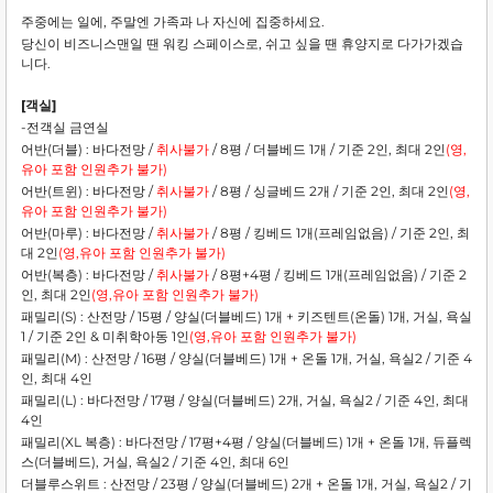
주중에는 일에, 주말엔 가족과 나 자신에 집중하세요.
당신이 비즈니스맨일 땐 워킹 스페이스로, 쉬고 싶을 땐 휴양지로 다가가겠습
니다.
[객실]
-전객실 금연실
어반(더블) : 바다전망 /
취사불가
/ 8평 / 더블베드 1개 / 기준 2인, 최대 2인
(영,
유아 포함 인원추가 불가)
어반(트윈) : 바다전망 /
취사불가
/ 8평 / 싱글베드 2개 / 기준 2인, 최대 2인
(영,
유아 포함 인원추가 불가)
어반(마루) : 바다전망 /
취사불가
/ 8평 / 킹베드 1개(프레임없음) / 기준 2인, 최
대 2인
(
영,유아 포함 인원추가 불가)
어반(복층) : 바다전망 /
취사불가
/ 8평+4평 / 킹베드 1개(프레임없음) / 기준 2
인, 최대 2인
(영,유아 포함 인원추가 불가)
패밀리(S) : 산전망 / 15평 / 양실(더블베드) 1개 + 키즈텐트(온돌) 1개, 거실, 욕실
1 / 기준 2인 & 미취학아동 1인
(영,유아 포함 인원추가 불가)
패밀리(M) : 산전망 / 16평 / 양실(더블베드) 1개 + 온돌 1개, 거실, 욕실2 / 기준 4
인, 최대 4인
패밀리(L) : 바다전망 / 17평 / 양실(더블베드) 2개, 거실, 욕실2 / 기준 4인, 최대
4인
패밀리(XL 복층) : 바다전망 / 17평+4평 / 양실(더블베드) 1개 + 온돌 1개, 듀플렉
스(더블베드), 거실, 욕실2 / 기준 4인, 최대 6인
더블루스위트 : 산전망 / 23평 / 양실(더블베드) 2개 + 온돌 1개, 거실, 욕실2 / 기